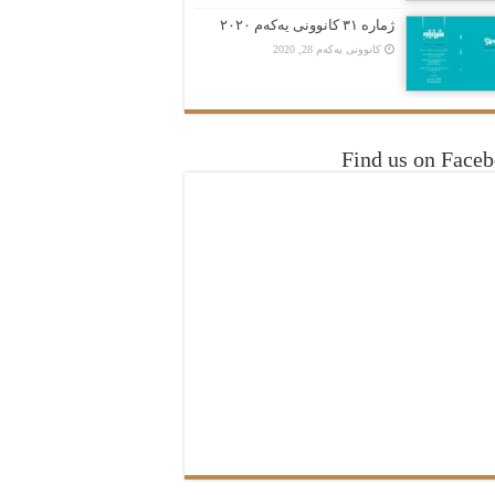
ژمارە ٣١ کانوونی یەکەم ٢٠٢٠
کانوونی یەکەم 28, 2020
Find us on Face