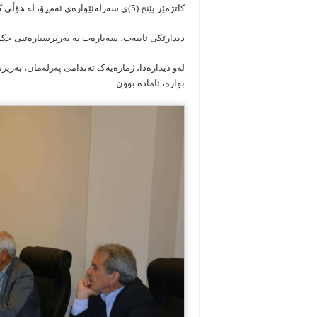
کاتژمێر پێنج (5)ی سەرلەئێوارەی ئەمڕۆ، لە هۆڵی کادیرانی سەنتەری دیراسات و توێژینەوە و ئەکادیمیای پارتی،
دیدارێکی تایبەت، سەبارەت بە بەرپرسیارەتیی حکومەتی عێر
لەو دیدارەدا، ژمارەیەک ئەندامی پەرلەمان، بەرپ
بوارە، ئامادە بوون.