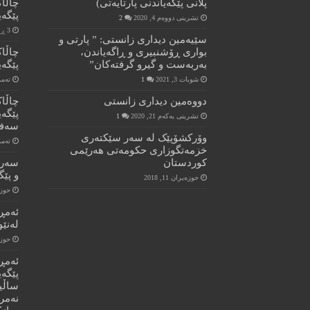
پلانی پێگەیاندنی پارتایەتی)
چاڵا
پێگەیا
تشرینی دووەم 4, 2020
2
3 ڕۆژ پێش ئێستا
سێیەمین دیداری زانستی: ” پارتی و
بواری ڕۆشنبیری و ڕاگەیاندن،
چاڵا
بەربەست و گیرو گرفتەکان”
پێگەی
شوبات 3, 2021
1
تەممووز
دووەمین دیداری زانستی
چاڵا
تشرینی یەکەم 21, 2020
1
سەفی
وۆرکشۆپێک له سەر سێکتەری
تەممووز
خزمەتگوزاری حکومەتی هەرێمی
کوردستان
سەرە
و پێگ
حوزه‌یران 11, 2018
حوزه‌یر
ئەمڕ
لەنێو
حوزه‌یر
ئەمڕ
ساڵی
نەمر