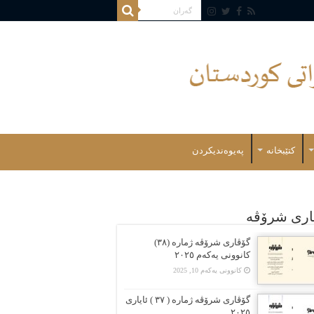
کتێبخانە
پەیوەندیکردن
اری شرۆڤه
گۆڤارى شرۆڤە ژمارە (٣٨)
کانوونى یەکەم ٢٠٢٥
کانوونی یەکەم 10, 2025
گۆڤارى شرۆڤە ژمارە ( ٣٧ ) ئایارى
٢٠٢٥