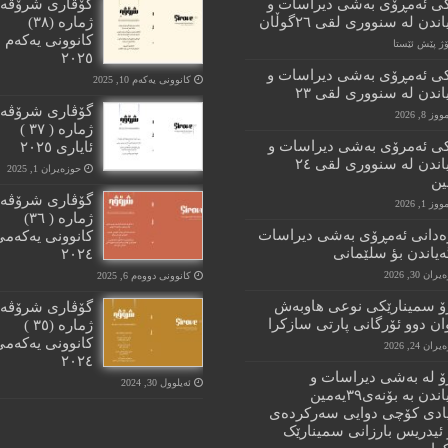
کى ئەمڕۆى بەشى دیراسات و
گۆڤارى شرۆڤە
ندن لە سنوورى لقى ٢٦گوڵان
ژمارە (٣٨)
کانوونى یەکەم
٢٠٢٥
کى ئەمڕۆى بەشى دیراسات و
کانوونی یەکەم 10, 2025
اندن لە سنوورى لقى ٢٣
گۆڤارى شرۆڤە
 8, 2026
ژمارە ( ٣٧ )
کى ئەمرۆى بەشى دیراسات و
ئایارى ٢٠٢٥
پێگەیاندن لە سنوورى لقى ٢٤
حوزه‌یران 1, 2025
ن
گۆڤارى شرۆڤە
 1, 2026
ژمارە ( ٣٦)
دانى ئەمڕۆى بەشى دیراسات
کانوونى یەکەمى
ەیاندن بؤ سلێمانى
٢٠٢٤
ان 30, 2026
کانوونی دووەم 6, 2025
ۆ سمینارێکى نوعى هاوبەش
گۆڤارى شرۆڤە
ان دوو ئۆرگانى پارتى سازکرا
ژمارە (٣٥ )
کانوونى یەکەمى
ان 24, 2026
٢٠٢٤
ۆ لە بەشى دیراسات و
ئەیلوول 30, 2024
پێگەیاندن بە بۆنەى٣٩یەمین
ادى کۆچى دوایی سەرکردەى
 ئیدریس بارزانى سمینارێک