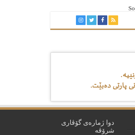
So
دوا ژمارەی گۆڤاری
شرۆڤه