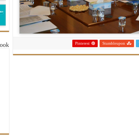
Pinterest
Stumbleupon
book