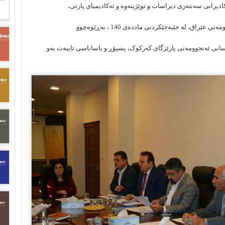
اق، لە جێبەجێکردنی ماددەی 140 ، بەڕێوەچوو.
رسانی ئەنجوومەنی پارێزگای کەرکوک، پسپۆڕ و یاساناسی تایبەت بەو