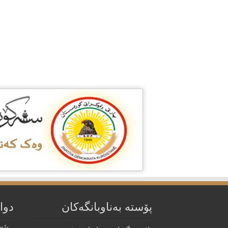
پۆستە بەناوبانگەکان
دوا