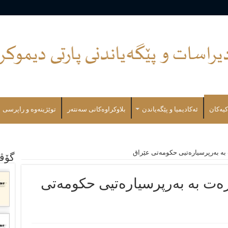
کیەکان
ئەكادیمیا و پێگەیاندن
بلاوكراوەكانی سەنتەر
توێژینەوە و راپرسی
 بە بەرپرسیارەتیی حکومەتی عێراق
گۆڤ
رەت بە بەرپرسیارەتیی حکومەتی