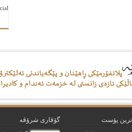
cial
ترین پۆست
گۆڤاری شرۆڤه