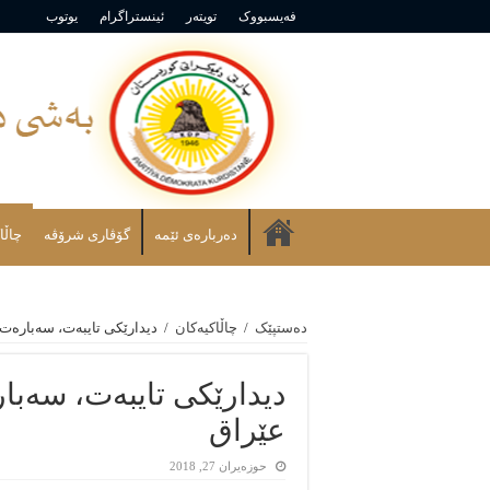
فەیسبووک
تویتەر
ئینستراگرام
یوتوب
دەربارەی ئێمە
گۆڤاری شرۆڤه
چاڵا
دەستپێک
/
چاڵاکیەکان
/
دیدارێکی تایبەت، سەبارەت
دیدارێکی تایبەت، سەبا
عێراق
حوزه‌یران 27, 2018