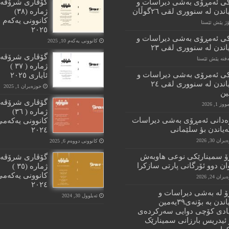
کى ئەمڕۆى بەشى دیراسات و
گۆڤارى شرۆڤە
ندن لە سنوورى لقى ٢٦گوڵان
ژمارە (٣٨)
کانوونى یەکەم
٢٠٢٥
کى ئەمڕۆى بەشى دیراسات و
کانوونی یەکەم 10, 2025
اندن لە سنوورى لقى ٢٣
گۆڤارى شرۆڤە
ژمارە ( ٣٧ )
کى ئەمرۆى بەشى دیراسات و
ئایارى ٢٠٢٥
پێگەیاندن لە سنوورى لقى ٢٤
حوزه‌یران 1, 2025
ن
گۆڤارى شرۆڤە
 1, 2026
ژمارە ( ٣٦)
دانى ئەمڕۆى بەشى دیراسات
کانوونى یەکەمى
ەیاندن بؤ سلێمانى
٢٠٢٤
ان 30, 2026
کانوونی دووەم 6, 2025
ۆ سمینارێکى نوعى هاوبەش
گۆڤارى شرۆڤە
ان دوو ئۆرگانى پارتى سازکرا
ژمارە (٣٥ )
کانوونى یەکەمى
ان 24, 2026
٢٠٢٤
ۆ لە بەشى دیراسات و
ئەیلوول 30, 2024
پێگەیاندن بە بۆنەى٣٩یەمین
ادى کۆچى دوایی سەرکردەى
 ئیدریس بارزانى سمینارێک