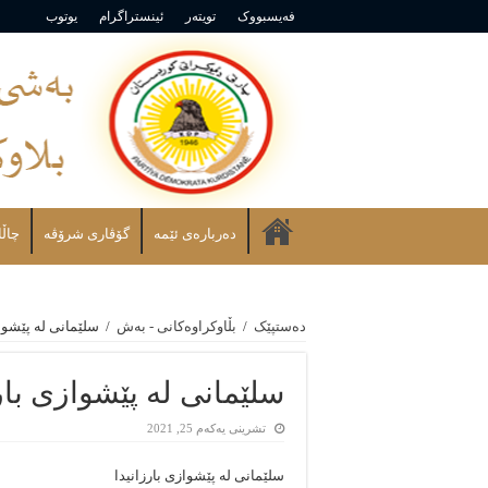
فەیسبووک
تویتەر
ئینستراگرام
یوتوب
دەربارەی ئێمە
گۆڤاری شرۆڤه
چاڵا
دەستپێک
/
بڵاوکراوەکانی - بەش
/
سلێمانی لە پێشواز
سلێمانی لە پێشوازی بارز
تشرینی یەکەم 25, 2021
سلێمانی لە پێشوازی بارزانیدا