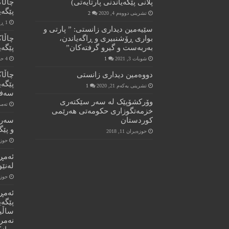
پلانی پێگەیاندنی پارتایەتی)
چاڵا
پێگەیا
تشرینی دووەم 4, 2020
2
1 ڕۆژ پێش ئێستا
سێیەمین دیداری زانستی: ” پارتی و
بواری ڕۆشنبیری و ڕاگەیاندن،
چاڵا
بەربەست و گیرو گرفتەکان”
پێگەی
شوبات 3, 2021
1
4 حەفتە پێش ئێستا
دووەمین دیداری زانستی
چاڵا
تشرینی یەکەم 21, 2020
1
سەفی
وۆرکشۆپێک له سەر سێکتەری
تەممووز
خزمەتگوزاری حکومەتی هەرێمی
کوردستان
سەرە
و پێگ
حوزه‌یران 11, 2018
حوزه‌یر
ئەمڕ
لەنێو
حوزه‌یر
ئەمڕ
ساڵی
نەمر