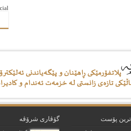
cial
ترین پۆست
گۆڤاری شرۆڤه