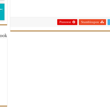
Pinterest
Stumbleupon
book