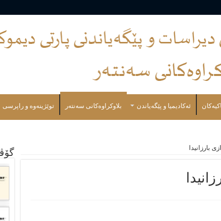
کیەکان
ئەكادیمیا و پێگەیاندن
بلاوكراوەكانی سەنتەر
توێژینەوە و راپرسی
ی بارزانیدا
گۆڤ
انیدا