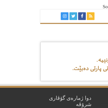
So
دوا ژمارەی گۆڤاری
شرۆڤه