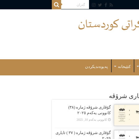
کتێبخانە
پەیوەندیکردن
اری شرۆڤه
گۆڤارى شرۆڤە ژمارە (٣٨)
کانوونى یەکەم ٢٠٢٥
کانوونی یەکەم 10, 2025
گۆڤارى شرۆڤە ژمارە ( ٣٧ ) ئایارى
٢٠٢٥