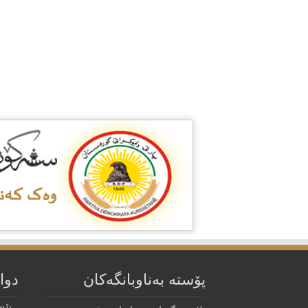
پۆستە بەناوبانگەکان
دوا