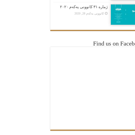
ژمارە ٣١ کانوونی یەکەم ٢٠٢٠
کانوونی یەکەم 28, 2020
Find us on Face