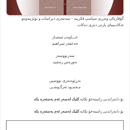
گۆڤارێکی وەرزی سیاسی فکرییە – سەنتەری دیراسات و توێژینەوەو
ئەکادیمیای پارتی دەری دەکات
خـــاوەن ئیمتیـاز
جەعفەر ئیبراهیم
سەرنووسەر
نەورەس رەشید
بەڕێوەبەری نووسین
مـحمـود ئەرگـوشـی
بۆ دابەزاندنی راستەخۆ تکایە
کلیک لەسەر ئەم بەستەرە بکە
بۆ دابەزاندنی راستەخۆ تکایە
کلیک لەسەر ئەم بەستەرە بکە