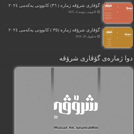
گۆڤارى شرۆڤە ژمارە ( ٣٦) کانوونى یەکەمى ٢٠٢٤
کانوونی دووەم 6, 2025
گۆڤارى شرۆڤە ژمارە (٣٥ ) کانوونى یەکەمى ٢٠٢٤
ئەیلوول 30, 2024
دوا ژمارەی گۆڤاری شرۆڤه