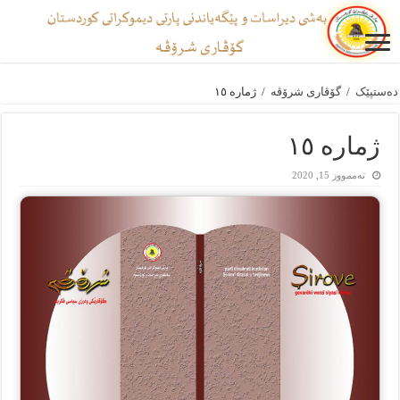
دەستپێک
/
گۆڤاری شرۆڤه
/
ژمارە ١٥
ژمارە ١٥
تەممووز 15, 2020