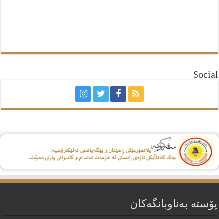
Social
پۆستە بەناوبانگەکان