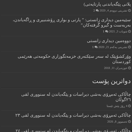
پلانی پێگەیاندنی پارتایەتی)
تشرینی دووەم 4, 2020
2
سێیەمین دیداری زانستی: ” پارتی و بواری ڕۆشنبیری و ڕاگەیاندن،
بەربەست و گیرو گرفتەکان”
شوبات 3, 2021
1
دووەمین دیداری زانستی
تشرینی یەکەم 21, 2020
1
وۆرکشۆپێک له سەر سێکتەری خزمەتگوزاری حکومەتی هەرێمی
کوردستان
حوزه‌یران 11, 2018
دواترین پۆست
چاڵاکى ئەمڕۆى بەشى دیراسات و پێگەیاندن لە سنوورى لقى
٢٦گوڵان
4 ڕۆژ پێش ئێستا
چاڵاکى ئەمڕۆى بەشى دیراسات و پێگەیاندن لە سنوورى لقى ٢٣
تەممووز 8, 2026
چاڵاکى ئەمرۆى بەشى دیراسات و پێگەیاندن لە سنوورى لقى ٢٤