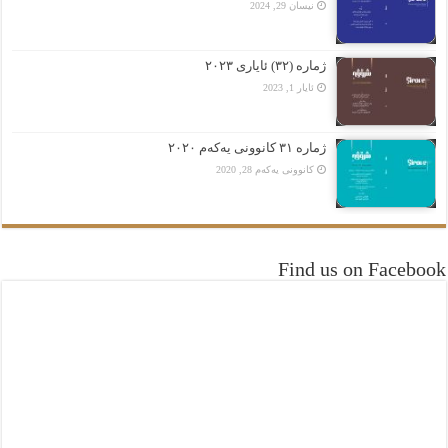
نیسان 29, 2024
ژمارە (٣٢) ئایاری ٢٠٢٣
ئایار 1, 2023
ژمارە ٣١ کانوونی یەکەم ٢٠٢٠
کانوونی یەکەم 28, 2020
Find us on Facebook