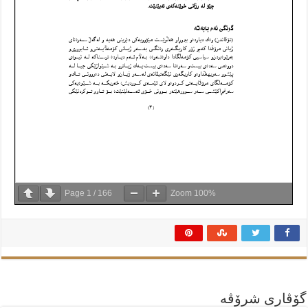
Page
1
/
166
Zoom
100%
گۆڤاری شرۆڤه