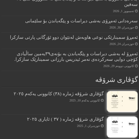
سەفین
تەممووز 1, 2026
سەرەدانى ئەمڕۆى بەشى دیراسات و پێگەیاندن بؤ سلێمانى
حوزه‌یران 30, 2026
ئەمڕۆ سمینارێکى نوعى هاوبەش لەنێوان دوو ئۆرگانى پارتى سازکرا
حوزه‌یران 24, 2026
ئەمڕۆ لە بەشى دیراسات و پێگەیاندن بە بۆنەى٣٩یەمین ساڵیادى
کۆچى دوایی سەرکردەى نەمر ئیدریس بارزانى سمینارێک سازکرا.
کانوونی دووەم 29, 2026
گۆڤاری شرۆڤه
گۆڤارى شرۆڤە ژمارە (٣٨) کانوونى یەکەم ٢٠٢٥
کانوونی یەکەم 10, 2025
گۆڤارى شرۆڤە ژمارە ( ٣٧ ) ئایارى ٢٠٢٥
حوزه‌یران 1, 2025