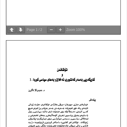
Page
1
/
2
Zoom
100%