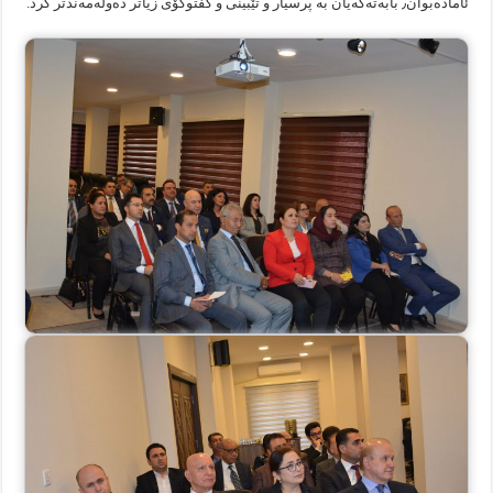
ئامادەبوان٫ بابەتەکەیان بە پرسیار و تێبینی و گفتوگۆی زیاتر دەوڵەمەندتر کرد.