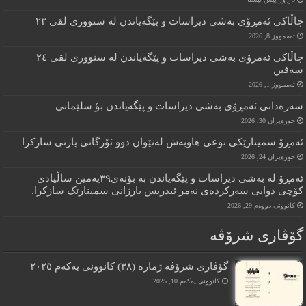
چاڵاکى ئەمڕۆى بەشى دیراسات و پێگەیاندن لە سنوورى لقى ٢٣
تەممووز 8, 2026
چاڵاکى ئەمرۆى بەشى دیراسات و پێگەیاندن لە سنوورى لقى ٢٤
سەفین
تەممووز 1, 2026
سەرەدانى ئەمڕۆى بەشى دیراسات و پێگەیاندن بؤ سلێمانى
حوزه‌یران 30, 2026
ئەمڕۆ سمینارێکى نوعى هاوبەش لەنێوان دوو ئۆرگانى پارتى سازکرا
حوزه‌یران 24, 2026
ئەمڕۆ لە بەشى دیراسات و پێگەیاندن بە بۆنەى٣٩یەمین ساڵیادى
کۆچى دوایی سەرکردەى نەمر ئیدریس بارزانى سمینارێک سازکرا.
کانوونی دووەم 29, 2026
گۆڤاری شرۆڤه
گۆڤارى شرۆڤە ژمارە (٣٨) کانوونى یەکەم ٢٠٢٥
کانوونی یەکەم 10, 2025