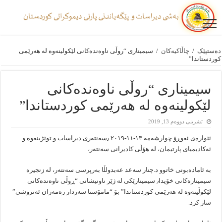
دەستپێک
/
چاڵاکیەکان
/
سیمیناری “روڵی ناوەندەکانی لێکولینەوە لە هەرێمی
کوردستاندا”
سیمیناری “روڵی ناوەندەکانی
لێکولینەوە لە هەرێمی کوردستاندا”
تشرینی دووەم 13, 2019
ئێوارەی ئەوڕۆ چوارشەمە ۱۳-۱۱-۲۰۱۹ ٫سەنتەری دیراسات و توێژینەوە و
ئەکادیمیای پارتیمان، لە هۆڵی کادیرانی سەنتەر،
بە ئامادەبونی خاتوو د.چنار سەعد عەبدولڵا بەرپرسی سەنتەر، لە زنجیرە
سیمینارەکانی خۆیدا٫ سیمینارێکی لە ژێر ناونیشانی “ڕوڵی ناوەندەکانی
لێکوڵینەوە لە هەرێمی کوردستاندا” بۆ “مامۆستا سەردار رەمەزان ئەتروشی”
ساز کرد.