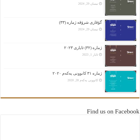
نیسان 29, 2024
گۆڤاری شرۆڤە ژمارە (٣٣)
نیسان 29, 2024
ژمارە (٣٢) ئایاری ٢٠٢٣
ئایار 1, 2023
ژمارە ٣١ کانوونی یەکەم ٢٠٢٠
کانوونی یەکەم 28, 2020
Find us on Facebook