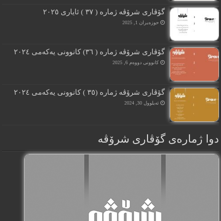
گۆڤارى شرۆڤە ژمارە ( ٣٧ ) ئایارى ٢٠٢٥
حوزه‌یران 1, 2025
گۆڤارى شرۆڤە ژمارە ( ٣٦) کانوونى یەکەمى ٢٠٢٤
کانوونی دووەم 6, 2025
گۆڤارى شرۆڤە ژمارە (٣٥ ) کانوونى یەکەمى ٢٠٢٤
ئەیلوول 30, 2024
دوا ژمارەی گۆڤاری شرۆڤه