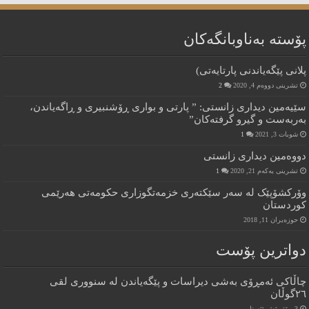
پۆستە بەناوبانگەکان
پلانی پێگەیاندنی پارتایەتی)
تشرینی دووەم 4, 2020
2
سێیەمین دیداری زانستی: ” پارتی و بواری ڕۆشنبیری و ڕاگەیاندن،
بەربەست و گیرو گرفتەکان”
شوبات 3, 2021
1
دووەمین دیداری زانستی
تشرینی یەکەم 21, 2020
1
وۆرکشۆپێک له سەر سێکتەری خزمەتگوزاری حکومەتی هەرێمی
کوردستان
حوزه‌یران 11, 2018
دواترین پۆست
چاڵاکى ئەمڕۆى بەشى دیراسات و پێگەیاندن لە سنوورى لقى
٢٦گوڵان
3 ڕۆژ پێش ئێستا