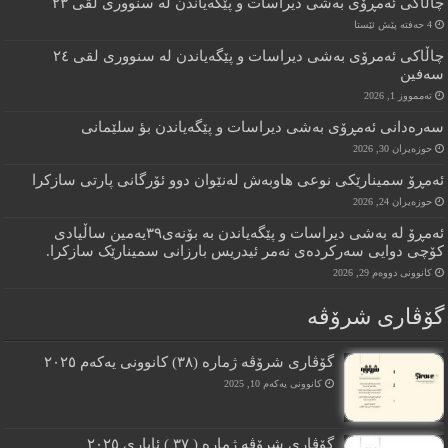
چاڵاکى ئەمڕۆى بەشى دیراسات و پێگەیاندن لە سنوورى لقى ٢٣
4 حەفتە پێش ئێستا
چاڵاکى ئەمرۆى بەشى دیراسات و پێگەیاندن لە سنوورى لقى ٢٤
سەفین
تەممووز 1, 2026
سەرەدانى ئەمڕۆى بەشى دیراسات و پێگەیاندن بؤ سلێمانى
حوزه‌یران 30, 2026
ئەمڕۆ سمینارێکى نوعى هاوبەش لەنێوان دوو ئۆرگانى پارتى سازکرا
حوزه‌یران 24, 2026
ئەمڕۆ لە بەشى دیراسات و پێگەیاندن بە بۆنەى٣٩یەمین ساڵیادى
کۆچى دوایی سەرکردەى نەمر ئیدریس بارزانى سمینارێک سازکرا.
کانوونی دووەم 29, 2026
گۆڤاری شرۆڤه
گۆڤارى شرۆڤە ژمارە (٣٨) کانوونى یەکەم ٢٠٢٥
کانوونی یەکەم 10, 2025
گۆڤارى شرۆڤە ژمارە ( ٣٧ ) ئایارى ٢٠٢٥