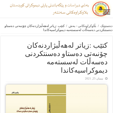
دەستپێک
/
بڵاوکراوەکانی - بەش
/
کتێب :زیاتر لەهەڵبژاردنەکان چۆنىەتی دەستاو
دەسنتکردنى دەسەڵات لەسستەمە دیموکراسیەکاندا
کتێب :زیاتر لەهەڵبژاردنەکان
چۆنىەتی دەستاو دەسنتکردنى
دەسەڵات لەسستەمە
دیموکراسیەکاندا
نیسان 25, 2021