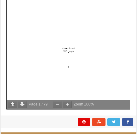
Page
1
/
79
Zoom
100%