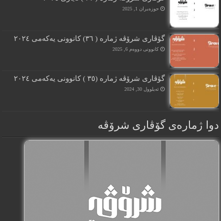
حوزه‌یران 1, 2025
گۆڤارى شرۆڤە ژمارە ( ٣٦) کانوونى یەکەمى ٢٠٢٤
کانوونی دووەم 6, 2025
گۆڤارى شرۆڤە ژمارە (٣٥ ) کانوونى یەکەمى ٢٠٢٤
ئەیلوول 30, 2024
دوا ژمارەی گۆڤاری شرۆڤه