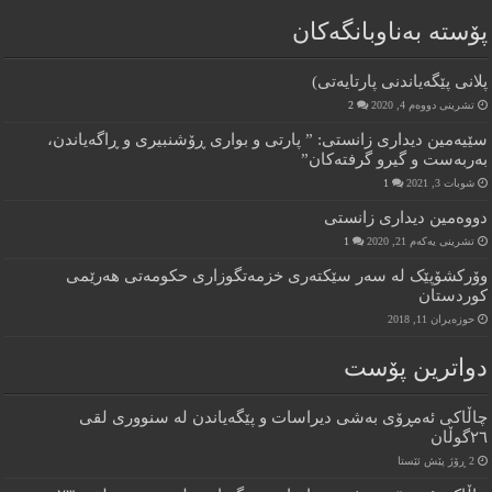
پۆستە بەناوبانگەکان
پلانی پێگەیاندنی پارتایەتی)
تشرینی دووەم 4, 2020
2
سێیەمین دیداری زانستی: ” پارتی و بواری ڕۆشنبیری و ڕاگەیاندن،
بەربەست و گیرو گرفتەکان”
شوبات 3, 2021
1
دووەمین دیداری زانستی
تشرینی یەکەم 21, 2020
1
وۆرکشۆپێک له سەر سێکتەری خزمەتگوزاری حکومەتی هەرێمی
کوردستان
حوزه‌یران 11, 2018
دواترین پۆست
چاڵاکى ئەمڕۆى بەشى دیراسات و پێگەیاندن لە سنوورى لقى
٢٦گوڵان
2 ڕۆژ پێش ئێستا