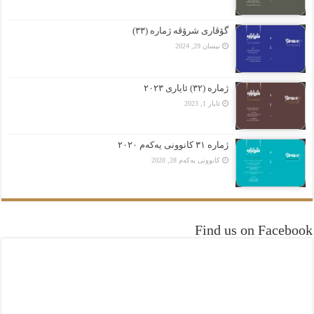
گۆڤاری شرۆڤە ژمارە (٣٣)
نیسان 29, 2024
ژمارە (٣٢) ئایاری ٢٠٢٣
ئایار 1, 2023
ژمارە ٣١ کانوونی یەکەم ٢٠٢٠
کانوونی یەکەم 28, 2020
Find us on Facebook