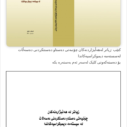
کتێب :زیاتر لەهەڵبژاردنەکان چۆنىەتی دەستاو دەسنتکردنى دەسەڵات
لەسستەمە دیموکراسیەکاندا
بۆ دەستەکەوتی
کلیک لەسەر ئەم بەستەرە بکە